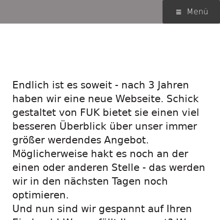
Springe
Primäres
Menü
zum
Menü
Inhalt
Die neue Webseite ist
online!
Endlich ist es soweit - nach 3 Jahren
haben wir eine neue Webseite. Schick
gestaltet von FUK bietet sie einen viel
besseren Überblick über unser immer
größer werdendes Angebot.
Möglicherweise hakt es noch an der
einen oder anderen Stelle - das werden
wir in den nächsten Tagen noch
optimieren.
Und nun sind wir gespannt auf Ihren