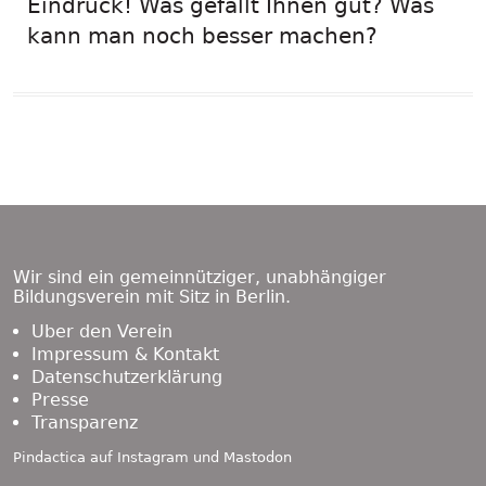
Eindruck! Was gefällt Ihnen gut? Was
kann man noch besser machen?
Beitragsnavigation
Vorheriger
Nächster
Entdeckerheft „Wilde Tiere“
Wilde Tiere in der Stadt – das
Beitrag:
Beitrag:
geht in Druck
neue Heft ist da!
Übersicht
Footer
Content
Wir sind ein gemeinnütziger, unabhängiger
Bildungsverein mit Sitz in Berlin.
Über den Verein
Impressum & Kontakt
Datenschutzerklärung
Presse
Transparenz
Pindactica auf
Instagram
und
Mastodon