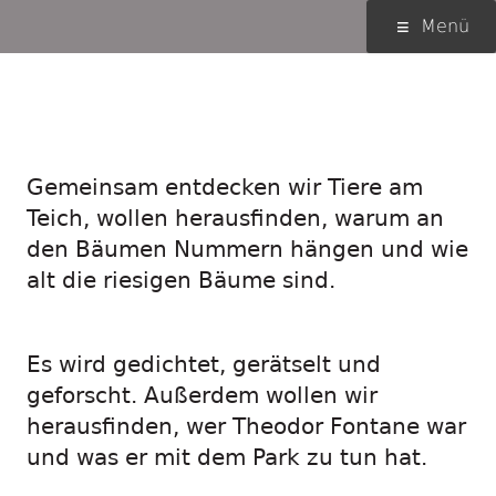
Springe
Primäres
Menü
zum
Menü
Inhalt
Rallye durch den
Volkspark Hasenheide
Gemeinsam entdecken wir Tiere am
Teich, wollen herausfinden, warum an
den Bäumen Nummern hängen und wie
alt die riesigen Bäume sind.
Es wird gedichtet, gerätselt und
geforscht. Außerdem wollen wir
herausfinden, wer Theodor Fontane war
und was er mit dem Park zu tun hat.