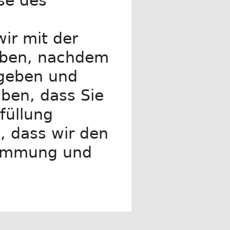
se des
wir mit der
aben, nachdem
egeben und
aben, dass Sie
füllung
n, dass wir den
timmung und