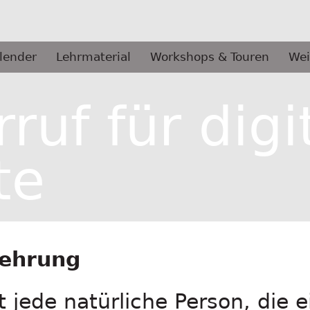
lender
Lehrmaterial
Workshops & Touren
Wei
ruf für digi
te
lehrung
t jede natürliche Person, die e