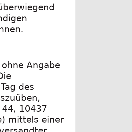
 überwiegend
ndigen
önnen.
n ohne Angabe
Die
 Tag des
uszuüben,
e 44, 10437
) mittels einer
 versandter