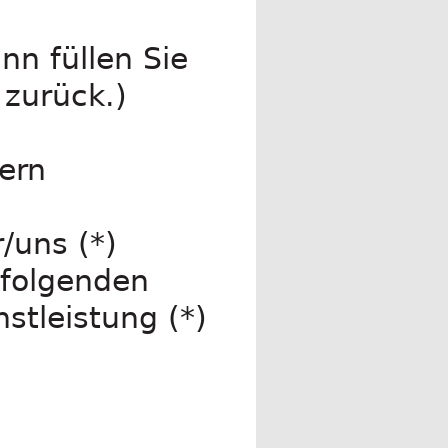
nn füllen Sie
 zurück.)
ern
r/uns (*)
 folgenden
stleistung (*)