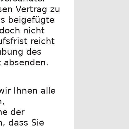
esen Vertrag zu
as beigefügte
doch nicht
sfrist reicht
sübung des
st absenden.
ir Ihnen alle
n,
me der
n, dass Sie