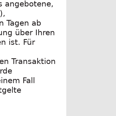
ns angebotene,
),
n Tagen ab
ung über Ihren
 ist. Für
hen Transaktion
urde
inem Fall
tgelte