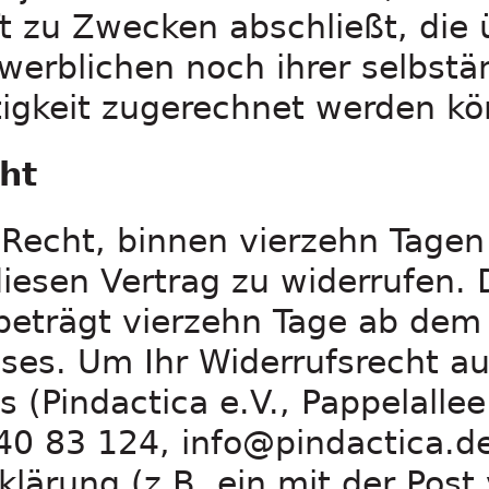
t zu Zwecken abschließt, die
werblichen noch ihrer selbstä
tigkeit zugerechnet werden k
ht
 Recht, binnen vierzehn Tage
esen Vertrag zu widerrufen. 
 beträgt vierzehn Tage ab dem
sses. Um Ihr Widerrufsrecht a
 (Pindactica e.V., Pappelalle
340 83 124, info@pindactica.de
klärung (z.B. ein mit der Post