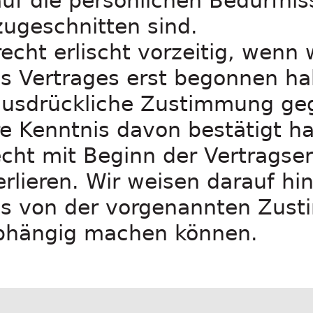
auf die persönlichen Bedürfnis
zugeschnitten sind.
echt erlischt vorzeitig, wenn 
s Vertrages erst begonnen h
 ausdrückliche Zustimmung g
hre Kenntnis davon bestätigt h
echt mit Beginn der Vertragser
erlieren. Wir weisen darauf hi
ss von der vorgenannten Zus
bhängig machen können.