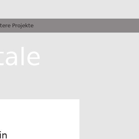
tere Projekte
tale
in