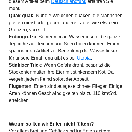
diesem Artikel beim
Deutschlandfunk
erfahren Sie
mehr.
Quak-quak:
Nur die Weibchen quaken, die Männchen
pfeifen meist oder geben andere Laute, wie etwa ein
Grunzen, von sich.
Entengrütze
: So nennt man Wasserlinsen, die ganze
Teppiche auf Teichen und Seen biden können. Einen
spannenden Artikel zur Bedeutung der Wasserlinsen
für unsere Ernährung gibt es bei
Utopia
.
Stinkiger Trick:
Wenn Gefahr droht, bespritzt die
Stockentenmutter ihre Eier mit stinkendem Kot. Da
vergeht jedem Feind sofort der Appetit.
Flugenten
: Enten sind ausgezeichnete Flieger. Einige
Arten können Geschwindigkeiten bis zu 110 km/Std.
erreichen.
Warum sollten wir Enten nicht füttern?
Vor allem Brot und Gebäck sind für Enten extrem