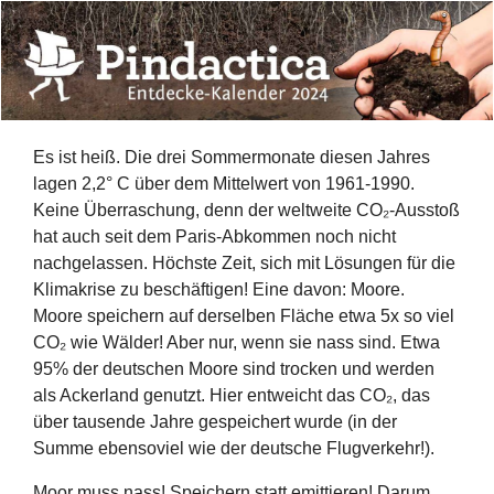
Es ist heiß. Die drei Sommermonate diesen Jahres
lagen 2,2° C über dem Mittelwert von 1961-1990.
Keine Überraschung, denn der weltweite CO₂-Ausstoß
hat auch seit dem Paris-Abkommen noch nicht
nachgelassen. Höchste Zeit, sich mit Lösungen für die
Klimakrise zu beschäftigen! Eine davon: Moore.
Moore speichern auf derselben Fläche etwa 5x so viel
CO₂ wie Wälder! Aber nur, wenn sie nass sind. Etwa
95% der deutschen Moore sind trocken und werden
als Ackerland genutzt. Hier entweicht das CO₂, das
über tausende Jahre gespeichert wurde (in der
Summe ebensoviel wie der deutsche Flugverkehr!).
Moor muss nass! Speichern statt emittieren! Darum